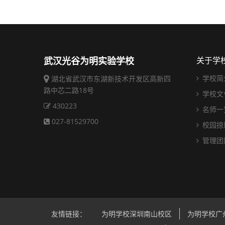
武汉光谷为明实验学校
关于学
学校简
湖北省武汉市东湖新技术开发区高新四
路中芯二路18号
学校文
430223
名师一
027-81529700
校园掠
管理团
友情链接：
为明学校深圳南山校区
为明学校广