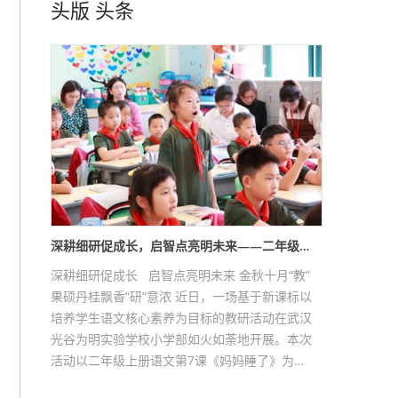
头版
头条
深耕细研促成长，启智点亮明未来——二年级…
深耕细研促成长 启智点亮明未来 金秋十月“教”
果硕丹桂飘香“研”意浓 近日，一场基于新课标以
培养学生语文核心素养为目标的教研活动在武汉
光谷为明实验学校小学部如火如荼地开展。本次
活动以二年级上册语文第7课《妈妈睡了》为…