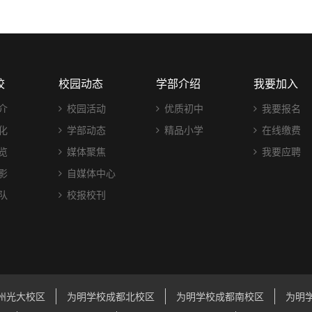
校
校园动态
学部介绍
我要加入
介
校园活动
优质初中
我要报名
化
学部动态
精品小学
在线缴费
览
媒体聚焦
我要应聘
影
自媒体中心
队
校报校刊
州光大校区
为明学校成都北校区
为明学校成都南校区
为明