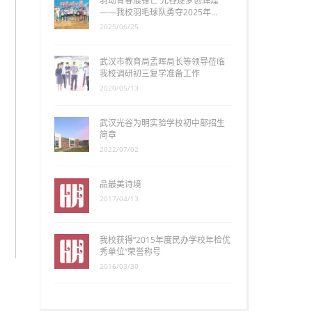
羽动青春展锋芒 光谷逐梦创辉煌
——我校羽毛球队勇夺2025年…
2025/06/25
武汉市教育局孟晖局长等领导莅临
我校调研初三复学准备工作
2020/05/13
武汉光谷为明实验学校初中部招生
简章
2022/07/02
品最美诗境
2017/04/13
我校获得“2015年度民办学校年检优
秀单位”荣誉称号
2016/03/30