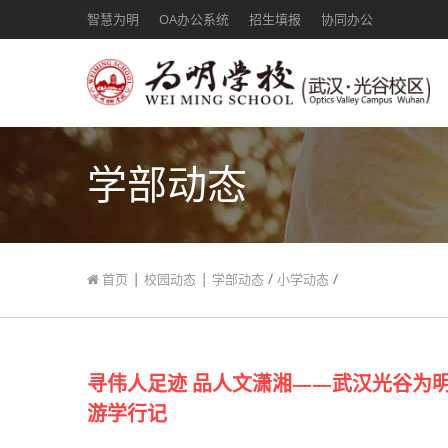
智慧为明
OA办公系统
招生填报
协同办公
学部动态
|
|
/
/
首页
校园动态
学部动态
小学动态
寻伟人足迹 品人文潇湘——武汉光谷为
游学行记