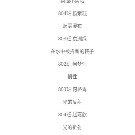
物理小实验
804班 杨紫凝
烟雾瀑布
803班 袁洲绿
在水中被折断的筷子
802班 何梦恒
惯性
803班 何柊青
光的反射
804班 赵嘉欣
光的折射