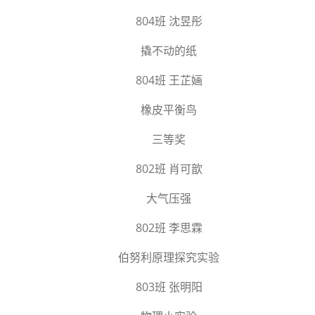
804班 沈昱彤
撬不动的纸
804班 王芷婳
橡皮平衡鸟
三等奖
802班 肖可歆
大气压强
802班 李思霖
伯努利原理探究实验
803班 张明阳