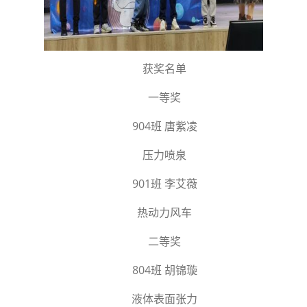
获奖名单
一等奖
904班 唐紫凌
压力喷泉
901班 李艾薇
热动力风车
二等奖
804班 胡锦璇
液体表面张力