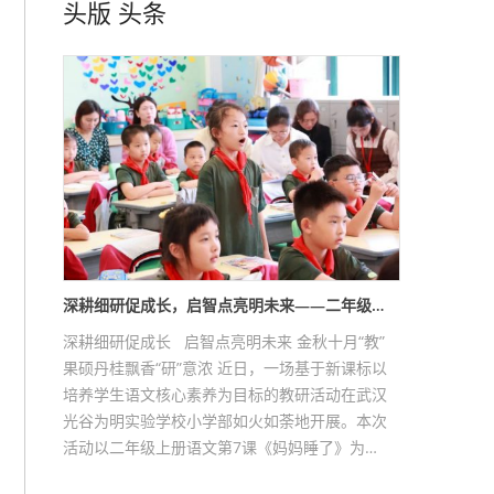
头版
头条
深耕细研促成长，启智点亮明未来——二年级…
深耕细研促成长 启智点亮明未来 金秋十月“教”
果硕丹桂飘香“研”意浓 近日，一场基于新课标以
培养学生语文核心素养为目标的教研活动在武汉
光谷为明实验学校小学部如火如荼地开展。本次
活动以二年级上册语文第7课《妈妈睡了》为…