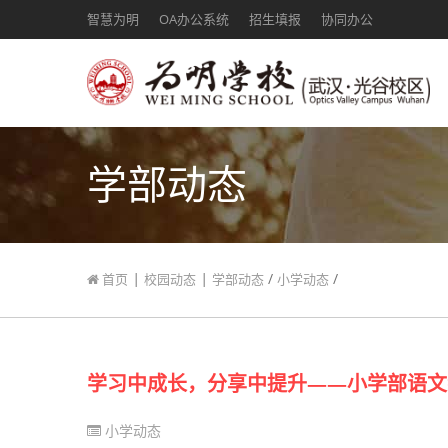
智慧为明
OA办公系统
招生填报
协同办公
学部动态
|
|
/
/
首页
校园动态
学部动态
小学动态
学习中成长，分享中提升——小学部语文
小学动态