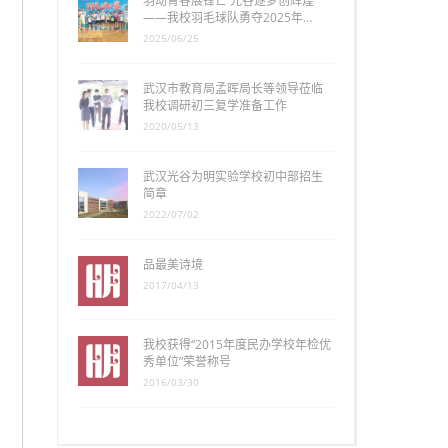
羽动青春展锋芒 光谷逐梦创辉煌
——我校羽毛球队勇夺2025年…
2025/06/25
武汉市教育局孟晖局长等领导莅临
我校调研初三复学准备工作
2020/05/13
武汉光谷为明实验学校初中部招生
简章
2022/07/02
品最美诗境
2017/04/13
我校获得“2015年度民办学校年检优
秀单位”荣誉称号
2016/03/30