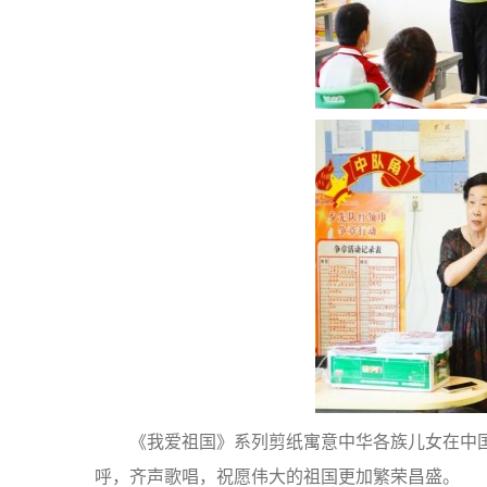
《我爱祖国》系列剪纸寓意中华各族儿女在中
呼，齐声歌唱，祝愿伟大的祖国更加繁荣昌盛。