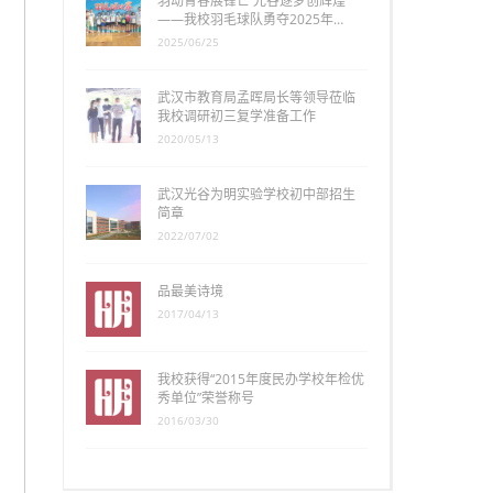
羽动青春展锋芒 光谷逐梦创辉煌
——我校羽毛球队勇夺2025年…
2025/06/25
武汉市教育局孟晖局长等领导莅临
我校调研初三复学准备工作
2020/05/13
武汉光谷为明实验学校初中部招生
简章
2022/07/02
品最美诗境
2017/04/13
我校获得“2015年度民办学校年检优
秀单位”荣誉称号
2016/03/30