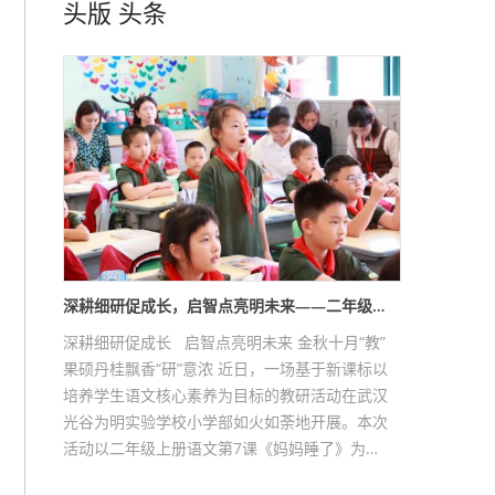
头版
头条
深耕细研促成长，启智点亮明未来——二年级…
深耕细研促成长 启智点亮明未来 金秋十月“教”
果硕丹桂飘香“研”意浓 近日，一场基于新课标以
培养学生语文核心素养为目标的教研活动在武汉
光谷为明实验学校小学部如火如荼地开展。本次
活动以二年级上册语文第7课《妈妈睡了》为…