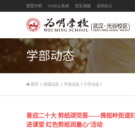
智慧为明
OA办公系统
招生填报
协同办公
学部动态
|
|
/
/
首页
校园动态
学部动态
小学动态
喜迎二十大 剪纸颂党恩——佛祖岭街道
进课堂 红色剪纸润童心”活动