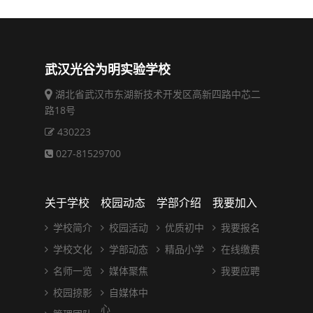
武汉光谷为明实验学校
湖北省武汉市东湖新技术开发区高新四路中芯二
路18号
430223
027-81529700
关于学校
校园动态
学部介绍
我要加入
学校简介
校园活动
优质初中
我要报名
学校文化
学部动态
精品小学
在线缴费
名师一览
媒体聚焦
我要应聘
校园掠影
自媒体中
心