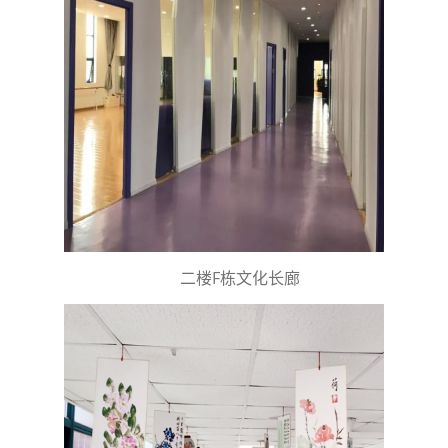
二楼F栋文化长廊