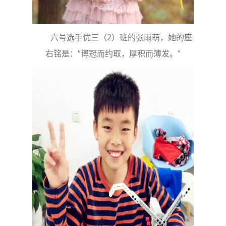
六号选手优三（2）班的张雨萌，她的座
右铭是：“博冠而约取，厚积而薄发。”