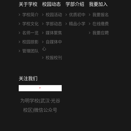
关于学校
校园动态
学部介绍
我要加入
学校简介
校园活动
优质初中
我要报名
学校文化
学部动态
精品小学
在线缴费
名师一览
媒体聚焦
我要应聘
校园掠影
自媒体中
心
管理团队
校报校刊
关注我们
为明学校(武汉·光谷
校区)微信公众号