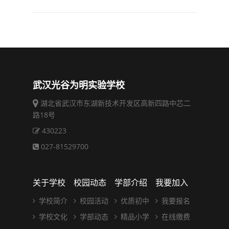
武汉光谷为明实验学校
湖北省武汉市东湖新技术开发区高新四路中芯二
路18号
430223
027-81529700
关于学校
校园动态
学部介绍
我要加入
学校简介
校园活动
优质初中
我要报名
学校文化
学部动态
精品小学
在线缴费