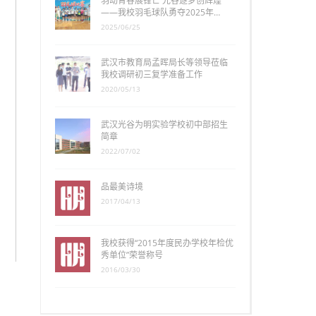
羽动青春展锋芒 光谷逐梦创辉煌
——我校羽毛球队勇夺2025年…
2025/06/25
武汉市教育局孟晖局长等领导莅临
我校调研初三复学准备工作
2020/05/13
武汉光谷为明实验学校初中部招生
简章
2022/07/02
品最美诗境
2017/04/13
我校获得“2015年度民办学校年检优
秀单位”荣誉称号
2016/03/30