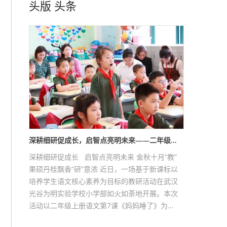
头版
头条
深耕细研促成长，启智点亮明未来——二年级…
深耕细研促成长 启智点亮明未来 金秋十月“教”
果硕丹桂飘香“研”意浓 近日，一场基于新课标以
培养学生语文核心素养为目标的教研活动在武汉
光谷为明实验学校小学部如火如荼地开展。本次
活动以二年级上册语文第7课《妈妈睡了》为…