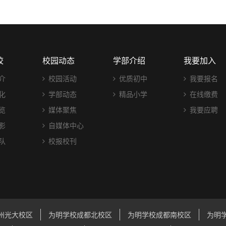
校
校园动态
学部介绍
我要加入
介
校园活动
优质初中
我要报名
化
学部动态
精品小学
在线缴费
览
媒体聚焦
我要应聘
影
自媒体中心
队
校报校刊
州光大校区
为明学校成都北校区
为明学校成都南校区
为明