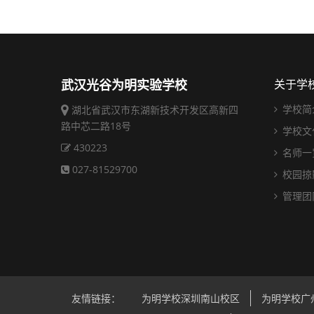
武汉光谷为明实验学校
关于学
学校简
湖北省武汉市东湖新技术开发区高新四
路中芯二路18号
学校文
430223
名师一
027-81529700
校园掠
管理团
友情链接：
为明学校深圳南山校区
为明学校广