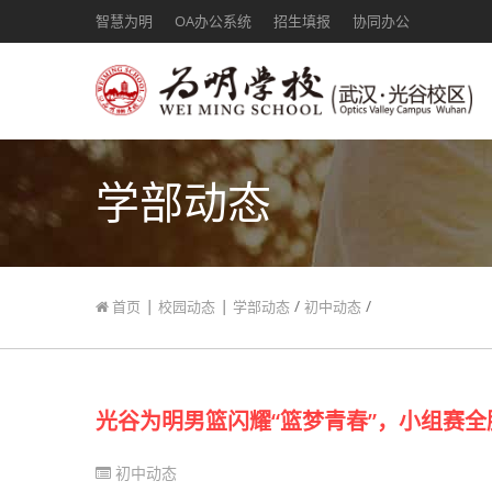
智慧为明
OA办公系统
招生填报
协同办公
学部动态
|
|
/
/
首页
校园动态
学部动态
初中动态
光谷为明男篮闪耀“篮梦青春”，小组赛
初中动态