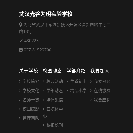
武汉光谷为明实验学校
湖北省武汉市东湖新技术开发区高新四路中芯二
路18号
430223
027-81529700
关于学校
校园动态
学部介绍
我要加入
学校简介
校园活动
优质初中
我要报名
学校文化
学部动态
精品小学
在线缴费
名师一览
媒体聚焦
我要应聘
校园掠影
自媒体中
心
管理团队
校报校刊