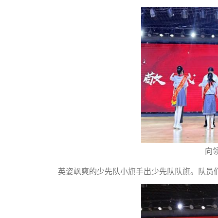
向
英姿飒爽的少先队小旗手出少先队队旗。队员