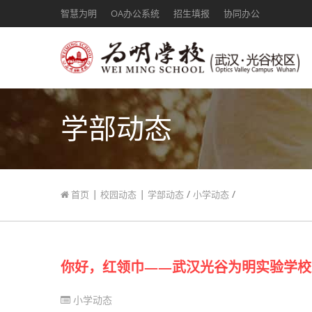
智慧为明
OA办公系统
招生填报
协同办公
学部动态
|
|
/
/
首页
校园动态
学部动态
小学动态
你好，红领巾——武汉光谷为明实验学校2
小学动态