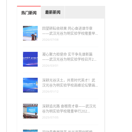
最新新闻
热门新闻
回望耕耘收硕果 同心奋进谱华章
——武汉光谷为明实验学校隆重举…
2026/07/08
凝心聚力担使命 实干争先谱新篇
——武汉光谷为明实验学校召开2…
2026/03/01
深耕光谷沃土，共育时代英才！武
汉光谷为明实验学校高峰论坛擘画…
2026/01/12
深耕追光路 奋楫育才章——武汉光
谷为明实验学校隆重举行202…
2025/07/05