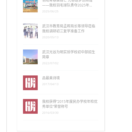
羽动青春展锋芒 光谷逐梦创辉煌
——我校羽毛球队勇夺2025年…
2025/06/25
武汉市教育局孟晖局长等领导莅临
我校调研初三复学准备工作
2020/05/13
武汉光谷为明实验学校初中部招生
简章
2022/07/02
品最美诗境
2017/04/13
我校获得“2015年度民办学校年检优
秀单位”荣誉称号
2016/03/30