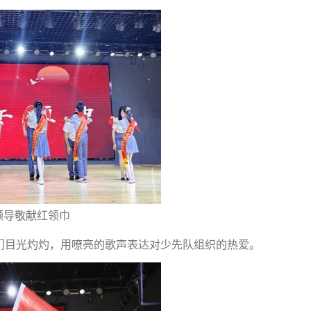
领导敬献红领巾
们目光灼灼，用嘹亮的歌声表达对少先队组织的热爱。