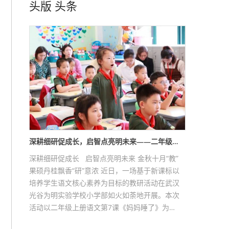
头版
头条
深耕细研促成长，启智点亮明未来——二年级…
深耕细研促成长 启智点亮明未来 金秋十月“教”
果硕丹桂飘香“研”意浓 近日，一场基于新课标以
培养学生语文核心素养为目标的教研活动在武汉
光谷为明实验学校小学部如火如荼地开展。本次
活动以二年级上册语文第7课《妈妈睡了》为…