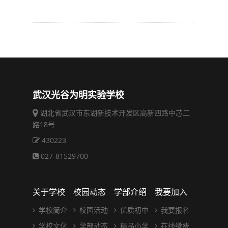
武汉光谷为明实验学校
湖北省武汉市东湖新技术开发区高新四路中芯二
路18号
430223
027-81529700
关于学校
校园动态
学部介绍
我要加入
学校简介
校园活动
优质初中
我要报名
学校文化
学部动态
精品小学
在线缴费