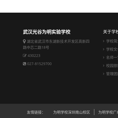
武汉光谷为明实验学校
关于学
学校简
湖北省武汉市东湖新技术开发区高新四
路中芯二路18号
学校文
430223
名师一
027-81529700
校园掠
管理团
友情链接：
为明学校深圳南山校区
为明学校广