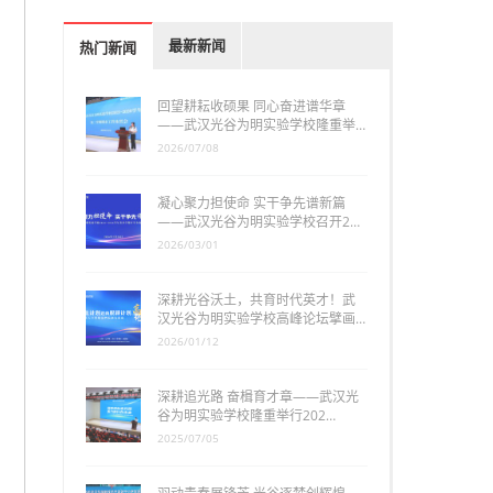
最新新闻
热门新闻
回望耕耘收硕果 同心奋进谱华章
——武汉光谷为明实验学校隆重举…
2026/07/08
凝心聚力担使命 实干争先谱新篇
——武汉光谷为明实验学校召开2…
2026/03/01
深耕光谷沃土，共育时代英才！武
汉光谷为明实验学校高峰论坛擘画…
2026/01/12
深耕追光路 奋楫育才章——武汉光
谷为明实验学校隆重举行202…
2025/07/05