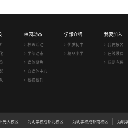
校
校园动态
学部介绍
我要加入
介
校园活动
优质初中
我要报名
化
学部动态
精品小学
在线缴费
览
媒体聚焦
我要应聘
影
自媒体中心
队
校报校刊
州光大校区
为明学校成都北校区
为明学校成都南校区
为明