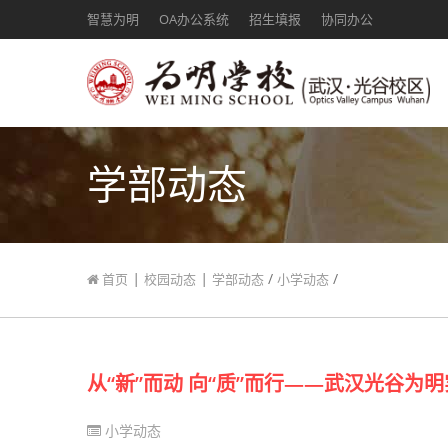
智慧为明
OA办公系统
招生填报
协同办公
学部动态
|
|
/
/
首页
校园动态
学部动态
小学动态
从“新”而动 向“质”而行——武汉光谷
小学动态