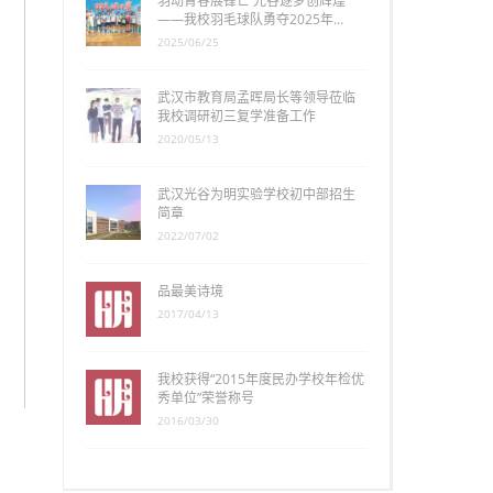
羽动青春展锋芒 光谷逐梦创辉煌
——我校羽毛球队勇夺2025年…
2025/06/25
武汉市教育局孟晖局长等领导莅临
我校调研初三复学准备工作
2020/05/13
武汉光谷为明实验学校初中部招生
简章
2022/07/02
品最美诗境
2017/04/13
我校获得“2015年度民办学校年检优
秀单位”荣誉称号
2016/03/30