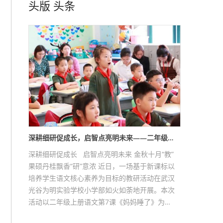
头版
头条
深耕细研促成长，启智点亮明未来——二年级…
深耕细研促成长 启智点亮明未来 金秋十月“教”
果硕丹桂飘香“研”意浓 近日，一场基于新课标以
培养学生语文核心素养为目标的教研活动在武汉
光谷为明实验学校小学部如火如荼地开展。本次
活动以二年级上册语文第7课《妈妈睡了》为…