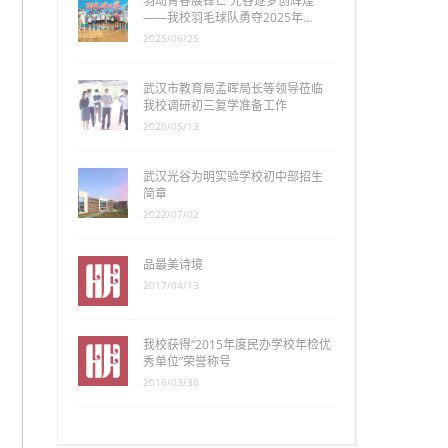
羽动青春展锋芒 光谷逐梦创辉煌
——我校羽毛球队勇夺2025年…
2025/06/25
武汉市教育局孟晖局长等领导莅临
我校调研初三复学准备工作
2020/05/13
武汉光谷为明实验学校初中部招生
简章
2022/07/02
品最美诗境
2017/04/13
我校获得“2015年度民办学校年检优
秀单位”荣誉称号
2016/03/30