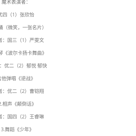
魔术表演者：
优四（1）张欣怡
 朗诵（微笑，一张名片）
者：国三（1）严雯文
 钢琴《波尔卡扬卡舞曲》
：优二（2）郁悦 郁快
吉他弹唱《逆战》
者：优二（2）曹铠翔
2.相声《颠倒话》
者：国四（2）王睿琳
13.舞蹈《少年》