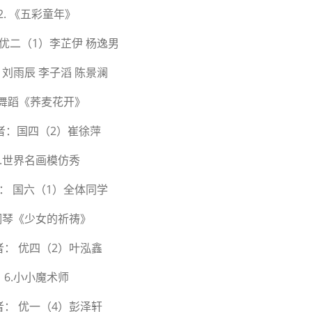
2. 《五彩童年》
优二（1）李芷伊 杨逸男
 刘雨辰 李子滔 陈景澜
.舞蹈《荞麦花开》
者：国四（2）崔徐萍
4.世界名画模仿秀
： 国六（1）全体同学
.钢琴《少女的祈祷》
者： 优四（2）叶泓鑫
6.小小魔术师
者： 优一（4）彭泽轩