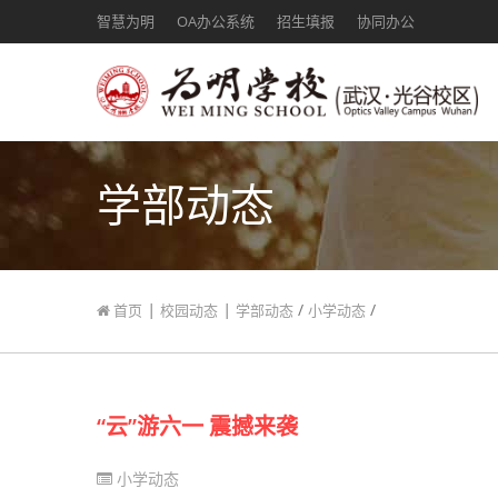
智慧为明
OA办公系统
招生填报
协同办公
学部动态
|
|
/
/
首页
校园动态
学部动态
小学动态
“云”游六一 震撼来袭
小学动态