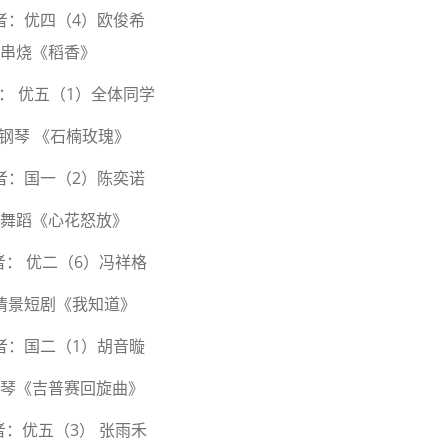
者：优四（4）欧俊希
4.串烧《稻香》
： 优五（1）全体同学
5.钢琴 《石楠玫瑰》
者：国一（2）陈奕诺
6.舞蹈《心花怒放》
者： 优二（6）冯祥格
.情景短剧《我知道》
者：国二（1）胡音暶
.钢琴《吉普赛回旋曲》
者：优五（3） 张雨禾