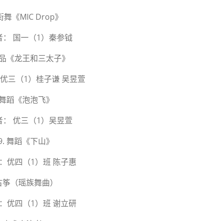
街舞《MIC Drop》
者： 国一（1）秦参钺
 小品《龙王和三太子》
 优三（1）桂子谦 吴昱萱
舞蹈《泡泡飞》
者： 优三（1）吴昱萱
9. 舞蹈《下山》
：优四（1）班 陈子惠
古筝（瑶族舞曲）
：优四（1）班 谢立研