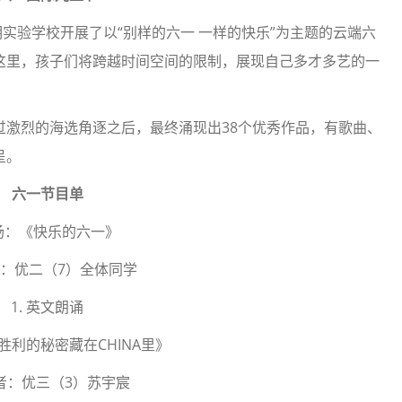
明实验学校开展了以“别样的六一 一样的快乐”为主题的云端六
这里，孩子们将跨越时间空间的限制，展现自己多才多艺的一
过激烈的海选角逐之后，最终涌现出38个优秀作品，有歌曲、
呈。
六一节目单
场：《快乐的六一》
：优二（7）全体同学
1. 英文朗诵
胜利的秘密藏在CHINA里》
者：优三（3）苏宇宸