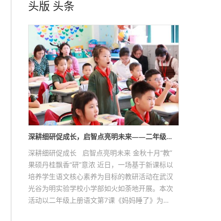
头版
头条
深耕细研促成长，启智点亮明未来——二年级…
深耕细研促成长 启智点亮明未来 金秋十月“教”
果硕丹桂飘香“研”意浓 近日，一场基于新课标以
培养学生语文核心素养为目标的教研活动在武汉
光谷为明实验学校小学部如火如荼地开展。本次
活动以二年级上册语文第7课《妈妈睡了》为…