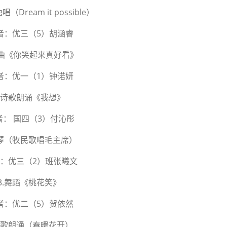
（Dream it possible）
者：优三（5）胡涵睿
 歌曲《你笑起来真好看》
者：优一（1）钟诺妍
1.诗歌朗诵《我想》
者： 国四（3）付沁彤
钢琴（牧民歌唱毛主席）
：优三（2）班张曦文
3.舞蹈《桃花笑》
者：优二（5）贺依然
.诗歌朗诵（春暖花开）