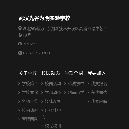
武汉光谷为明实验学校
湖北省武汉市东湖新技术开发区高新四路中芯二
路18号
430223
027-81529700
关于学校
校园动态
学部介绍
我要加入
学校简介
校园活动
优质初中
我要报名
学校文化
学部动态
精品小学
在线缴费
名师一览
媒体聚焦
我要应聘
校园掠影
自媒体中
心
管理团队
校报校刊