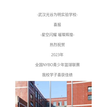
-武汉光谷为明实验学校-
喜报
-星空闪耀 璀璨辉煌-
热烈祝贺
2023年
全国NYBO青少年篮球联赛
我校学子喜获佳绩