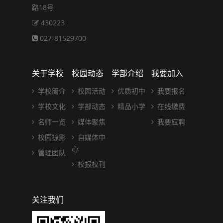
路18号
430223
027-81529700
关于学校
校园动态
学部介绍
我要加入
学校简介
校园活动
优质初中
我要报名
学校文化
学部动态
精品小学
在线缴费
名师一览
媒体聚焦
我要应聘
校园掠影
自媒体中
心
管理团队
校报校刊
关注我们