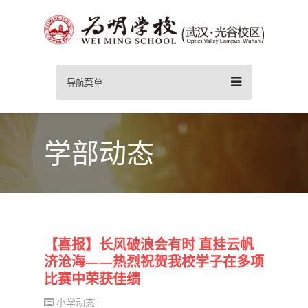
导航菜单
学部动态
【喜报】长风破浪会有时 直挂云帆
济沧海——热烈祝贺我校学子在多项
比赛中荣获佳绩
小学动态