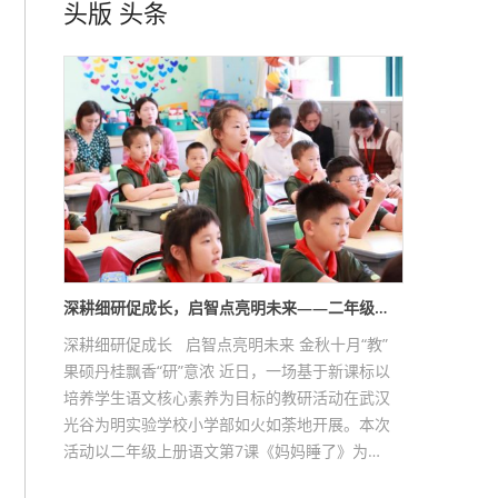
头版
头条
深耕细研促成长，启智点亮明未来——二年级…
深耕细研促成长 启智点亮明未来 金秋十月“教”
果硕丹桂飘香“研”意浓 近日，一场基于新课标以
培养学生语文核心素养为目标的教研活动在武汉
光谷为明实验学校小学部如火如荼地开展。本次
活动以二年级上册语文第7课《妈妈睡了》为…