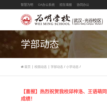
智慧为明
OA办公系统
招生填报
协同办公
学部动态
|
|
/
/
首页
校园动态
学部动态
小学动态
【喜报】热烈祝贺我校邱梓洛、王语萌同
成绩！