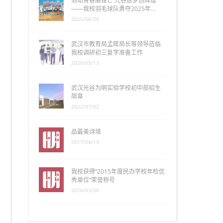
羽动青春展锋芒 光谷逐梦创辉煌
——我校羽毛球队勇夺2025年…
2025/06/25
武汉市教育局孟晖局长等领导莅临
我校调研初三复学准备工作
2020/05/13
武汉光谷为明实验学校初中部招生
简章
2022/07/02
品最美诗境
2017/04/13
我校获得“2015年度民办学校年检优
秀单位”荣誉称号
2016/03/30