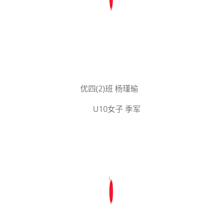
优四(2)班 杨瑾瑜
U10女子 季军