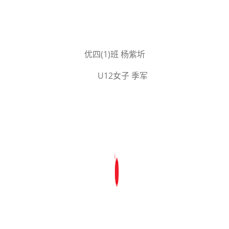
优四(1)班 杨紫圻
U12女子 季军