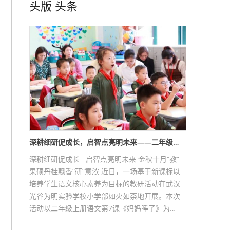
头版
头条
深耕细研促成长，启智点亮明未来——二年级…
深耕细研促成长 启智点亮明未来 金秋十月“教”
果硕丹桂飘香“研”意浓 近日，一场基于新课标以
培养学生语文核心素养为目标的教研活动在武汉
光谷为明实验学校小学部如火如荼地开展。本次
活动以二年级上册语文第7课《妈妈睡了》为…