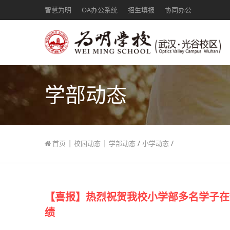
智慧为明
OA办公系统
招生填报
协同办公
学部动态
|
|
/
/
首页
校园动态
学部动态
小学动态
【喜报】热烈祝贺我校小学部多名学子在
绩