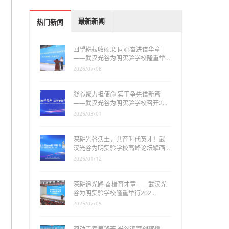
最新新闻
热门新闻
回望耕耘收硕果 同心奋进谱华章
——武汉光谷为明实验学校隆重举…
2026/07/08
凝心聚力担使命 实干争先谱新篇
——武汉光谷为明实验学校召开2…
2026/03/01
深耕光谷沃土，共育时代英才！武
汉光谷为明实验学校高峰论坛擘画…
2026/01/12
深耕追光路 奋楫育才章——武汉光
谷为明实验学校隆重举行202…
2025/07/05