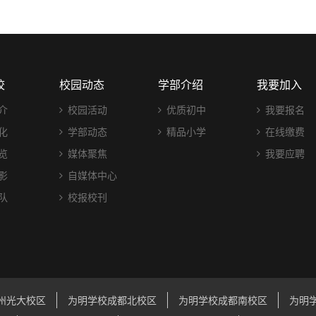
校
校园动态
学部介绍
我要加入
介
校园活动
优质初中
我要报名
化
学部动态
精品小学
在线缴费
览
媒体聚焦
我要应聘
影
自媒体中心
队
校报校刊
州光大校区
为明学校成都北校区
为明学校成都南校区
为明