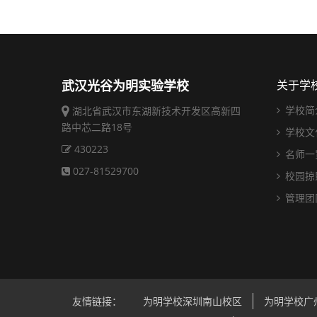
武汉光谷为明实验学校
关于学
学校简
湖北省武汉市东湖新技术开发区高新四
路中芯二路18号
学校文
430223
名师一
027-81529700
校园掠
管理团
友情链接：
为明学校深圳南山校区
为明学校广