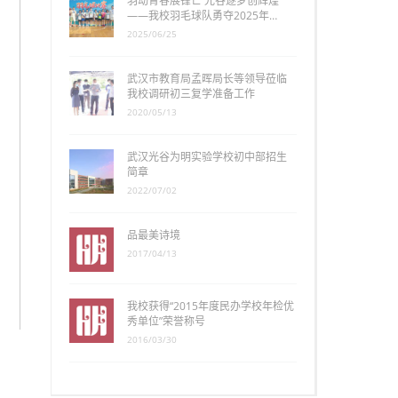
羽动青春展锋芒 光谷逐梦创辉煌
——我校羽毛球队勇夺2025年…
2025/06/25
武汉市教育局孟晖局长等领导莅临
我校调研初三复学准备工作
2020/05/13
武汉光谷为明实验学校初中部招生
简章
2022/07/02
品最美诗境
2017/04/13
我校获得“2015年度民办学校年检优
秀单位”荣誉称号
2016/03/30