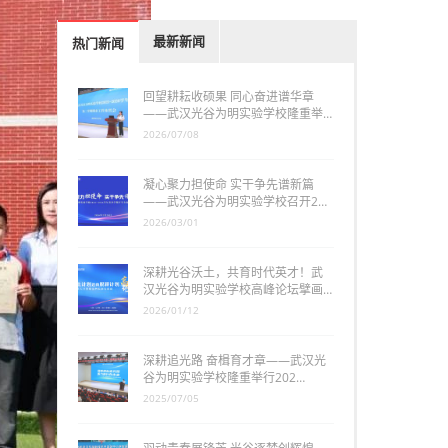
最新新闻
热门新闻
回望耕耘收硕果 同心奋进谱华章
——武汉光谷为明实验学校隆重举…
2026/07/08
凝心聚力担使命 实干争先谱新篇
——武汉光谷为明实验学校召开2…
2026/03/01
深耕光谷沃土，共育时代英才！武
汉光谷为明实验学校高峰论坛擘画…
2026/01/12
深耕追光路 奋楫育才章——武汉光
谷为明实验学校隆重举行202…
2025/07/05