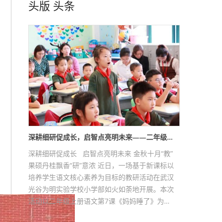
头版
头条
深耕细研促成长，启智点亮明未来——二年级…
深耕细研促成长 启智点亮明未来 金秋十月“教”
果硕丹桂飘香“研”意浓 近日，一场基于新课标以
培养学生语文核心素养为目标的教研活动在武汉
光谷为明实验学校小学部如火如荼地开展。本次
活动以二年级上册语文第7课《妈妈睡了》为…