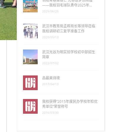
羽动青春展锋芒 光谷逐梦创辉煌
——我校羽毛球队勇夺2025年…
2025/06/25
武汉市教育局孟晖局长等领导莅临
我校调研初三复学准备工作
2020/05/13
武汉光谷为明实验学校初中部招生
简章
2022/07/02
品最美诗境
2017/04/13
我校获得“2015年度民办学校年检优
秀单位”荣誉称号
2016/03/30