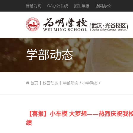
智慧为明
OA办公系统
招生填报
协同办公
学部动态
|
|
/
/
首页
校园动态
学部动态
小学动态
【喜报】小车模 大梦想——热烈庆祝我校
绩