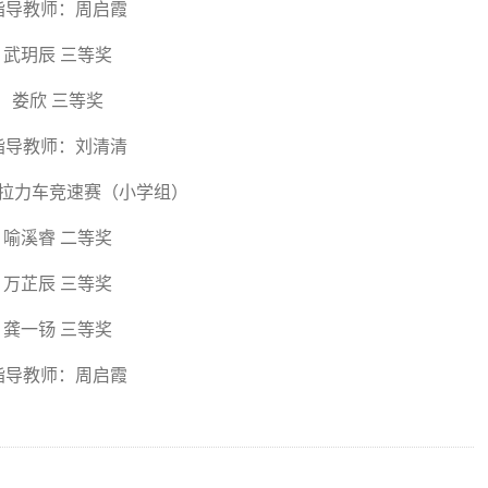
指导教师：周启霞
武玥辰 三等奖
娄欣 三等奖
指导教师：刘清清
电动拉力车竞速赛（小学组）
喻溪睿 二等奖
万芷辰 三等奖
龚一钖 三等奖
指导教师：周启霞