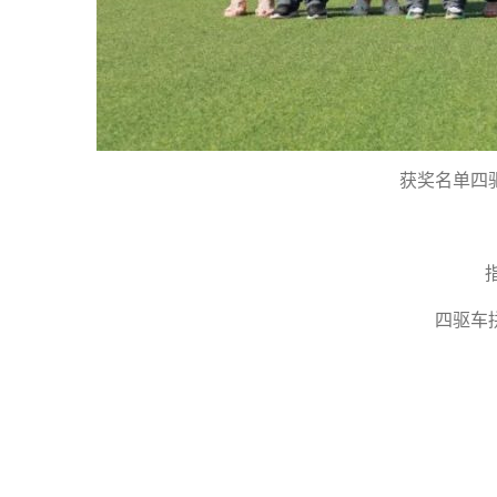
获奖名单四
四驱车