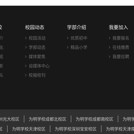
校
校园动态
学部介绍
我要加入
介
校园活动
优质初中
我要报名
化
学部动态
精品小学
在线缴费
览
媒体聚焦
我要应聘
影
自媒体中心
队
校报校刊
州光大校区
为明学校成都北校区
为明学校成都南校区
为明
区
为明学校天津校区
为明学校深圳宝安校区
为明学校天津