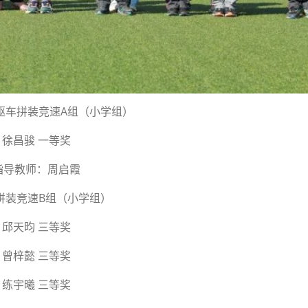
驱车拼装竞速A组（小学组）
徐昌骏 一等奖
指导教师：周启霞
拼装竞速B组（小学组）
邱天昀 三等奖
曾梓懿 三等奖
练宇曦 三等奖