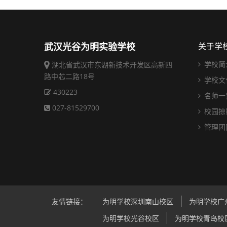
武汉光谷为明实验学校
关于学
学校简
湖北省武汉市东湖新技术开发区高新四
路中芯二路18号
学校文
430223
名师一
027-81529700
校园掠
管理团
友情链接：
为明学校深圳南山校区
为明学校广
为明学校光谷校区
为明学校青岛校