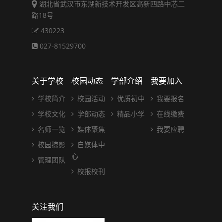
湖北省武汉市东湖新技术开发区高新四路中芯二
路18号
430223
027-81529700
关于学校
校园动态
学部介绍
我要加入
学校简介
校园活动
优质初中
我要报名
学校文化
学部动态
精品小学
在线缴费
名师一览
媒体聚焦
我要应聘
校园掠影
自媒体中
心
管理团队
校报校刊
关注我们