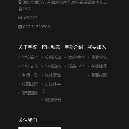
湖北省武汉市东湖新技术开发区高新四路中芯二
路18号
430223
027-81529700
关于学校
校园动态
学部介绍
我要加入
学校简介
校园活动
优质初中
我要报名
学校文化
学部动态
精品小学
在线缴费
名师一览
媒体聚焦
我要应聘
校园掠影
自媒体中
心
管理团队
校报校刊
关注我们