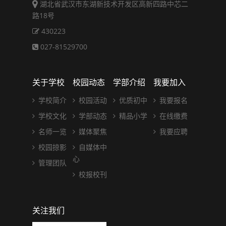
湖北省武汉市东湖新技术开发区高新四路中芯二
路18号
430223
027-81529700
关于学校
校园动态
学部介绍
我要加入
学校简介
校园活动
优质初中
我要报名
学校文化
学部动态
精品小学
在线缴费
名师一览
媒体聚焦
我要应聘
校园掠影
自媒体中
心
管理团队
校报校刊
关注我们