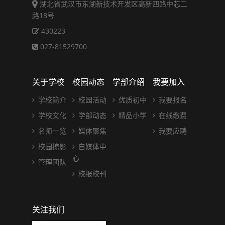
湖北省武汉市东湖新技术开发区高新四路中芯二
路18号
430223
027-81529700
关于学校
校园动态
学部介绍
我要加入
学校简介
校园活动
优质初中
我要报名
学校文化
学部动态
精品小学
在线缴费
名师一览
媒体聚焦
我要应聘
校园掠影
自媒体中
心
管理团队
校报校刊
关注我们