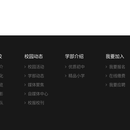
校
校园动态
学部介绍
我要加入
介
校园活动
优质初中
我要报名
化
学部动态
精品小学
在线缴费
览
媒体聚焦
我要应聘
影
自媒体中心
队
校报校刊