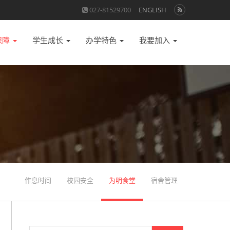
027-81529700
ENGLISH
保障
学生成长
办学特色
我要加入
作息时间
校园安全
为明食堂
宿舍管理