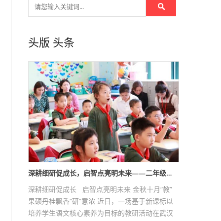
头版
头条
深耕细研促成长，启智点亮明未来——二年级…
深耕细研促成长 启智点亮明未来 金秋十月“教”
果硕丹桂飘香“研”意浓 近日，一场基于新课标以
培养学生语文核心素养为目标的教研活动在武汉