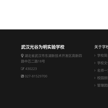
武汉光谷为明实验学校
关于学
学校简
湖北省武汉市东湖新技术开发区高新四
路中芯二路18号
学校文
430223
名师一
027-81529700
校园掠
管理团