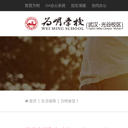
智慧为明
OA办公系统
招生填报
协同办公
|
|
/
首页
生活保障
为明食堂