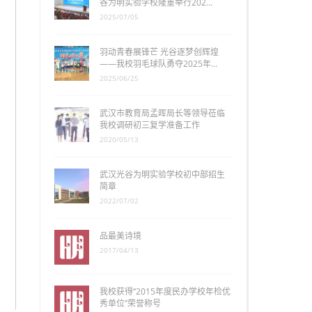
谷为明实验学校隆重举行202…
2025/07/05
羽动青春展锋芒 光谷逐梦创辉煌
——我校羽毛球队勇夺2025年…
2025/06/25
武汉市教育局孟晖局长等领导莅临
我校调研初三复学准备工作
2020/05/13
武汉光谷为明实验学校初中部招生
简章
2022/07/02
品最美诗境
2017/04/13
我校获得“2015年度民办学校年检优
秀单位”荣誉称号