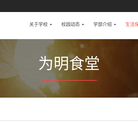
关于学校
校园动态
学部介绍
生活
为明食堂