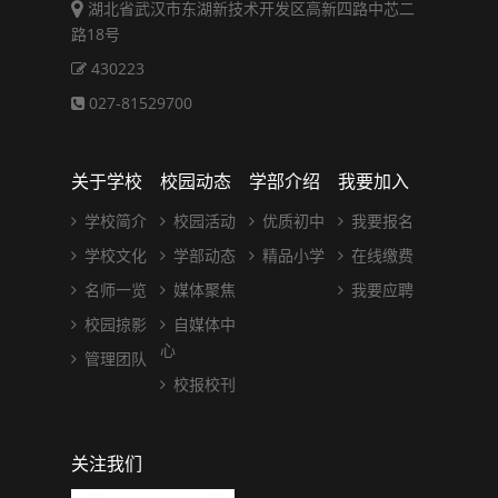
湖北省武汉市东湖新技术开发区高新四路中芯二
路18号
430223
027-81529700
关于学校
校园动态
学部介绍
我要加入
学校简介
校园活动
优质初中
我要报名
学校文化
学部动态
精品小学
在线缴费
名师一览
媒体聚焦
我要应聘
校园掠影
自媒体中
心
管理团队
校报校刊
关注我们