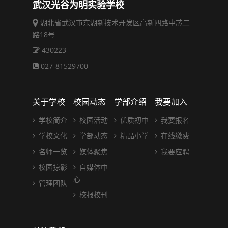
武汉光谷为明实验学校
湖北省武汉市东湖新技术开发区高新四路中芯二
路18号
430223
027-81529700
关于学校
校园动态
学部介绍
我要加入
学校简介
校园活动
优质初中
我要报名
学校文化
学部动态
精品小学
在线缴费
名师一览
媒体聚焦
我要应聘
校园掠影
自媒体中
心
管理团队
校报校刊