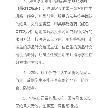
3
、如果学生带来的药品属于
非处方药
（带
OTC
标识）
，也请家长附带一张写明学生
班级、姓名、药品剂量、服用方法并签字确认
的纸条，交到医务室，
甲类非处方药（红色
OTC
标识）
请附带药店
执业药师或药师指导的
服用方法，
校医确认无误后，用标签标明，走
读生的药品转交给班主任，住宿生的药品转交
给生活老师，让班主任或生活老师指导学生在
教室或寝室服用。
4
、校医、班主任或生活老师将药品妥善
放置，放到学生不能轻易拿到的地方，防误
食，防错拿。
5
、学生自己带药品来校，没有附家长签
字纸条交待的，医务室一律拒绝接受。