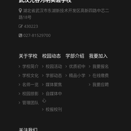
武汉光谷为明实验学校
湖北省武汉市东湖新技术开发区高新四路中芯二
路18号
430223
027-81529700
关于学校
校园动态
学部介绍
我要加入
学校简介
校园活动
优质初中
我要报名
学校文化
学部动态
精品小学
在线缴费
名师一览
媒体聚焦
我要应聘
校园掠影
自媒体中
心
管理团队
校报校刊
关注我们