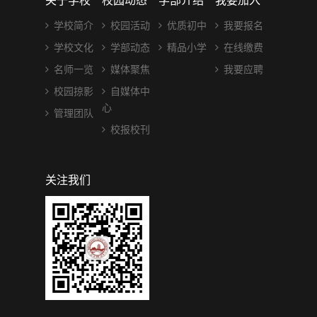
关于学校
校园动态
学部介绍
我要加入
学校简介
校园活动
优质初中
我要报名
学校文化
学部动态
精品小学
在线缴费
名师一览
媒体聚焦
我要应聘
校园掠影
自媒体中
心
管理团队
校报校刊
关注我们