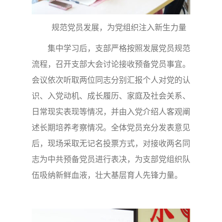
规范党员发展，为党组织注入新生力量
集中学习后
，支部严格按照发展党员规范
流程，召开支部大会讨论接收预备党员事宜。
会议依次听取两位同志分别汇报个人对党的认
识、入党动机、成长履历、家庭及社会关系、
日常现实表现等情况
，并由入党介绍人
客观
阐
述
长期培养考察情况
。
全体党员充分发表意见
后，现场采取无记名投票方式，对接收两名同
志为中共预备党员进行表决，为支部党组织队
伍吸纳新鲜血液，壮大基层育人先锋力量。