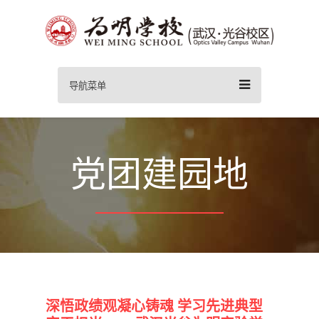
导航菜单
党团建园地
深悟政绩观凝心铸魂 学习先进典型