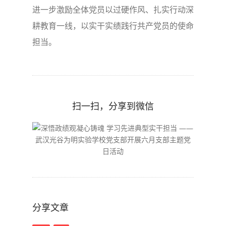
进一步
激励全体党员以过硬作风、扎实行动深
耕教育一线，以实干实绩践行共产党员的使命
担当。
扫一扫，分享到微信
分享文章