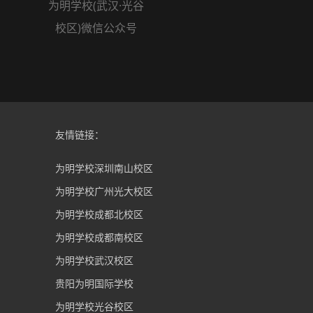
为明学校(武汉·光谷
校区)微信公众号
友情链接：
为明学校深圳南山校区
为明学校广州光大校区
为明学校成都北校区
为明学校成都南校区
为明学校武汉校区
贵阳为明国际学校
为明学校光谷校区