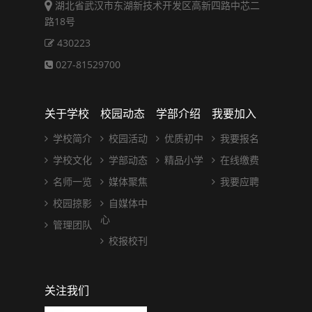
湖北省武汉市东湖新技术开发区高新四路中芯二
路18号
430223
027-81529700
关于学校
校园动态
学部介绍
我要加入
学校简介
校园活动
优质初中
我要报名
学校文化
学部动态
精品小学
在线缴费
名师一览
媒体聚焦
我要应聘
校园掠影
自媒体中
心
管理团队
校报校刊
关注我们