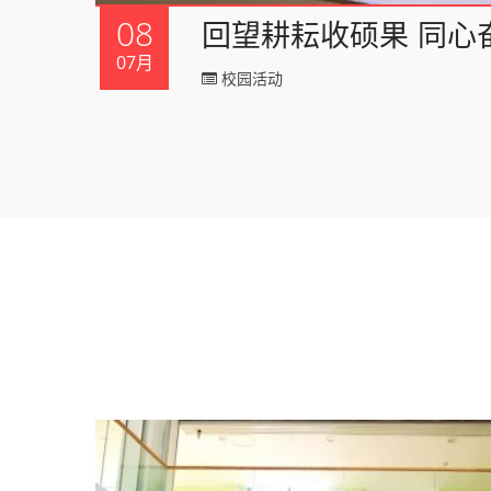
08
回望耕耘收硕果 同心
07月
校园活动