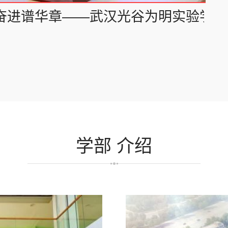
奋进谱华章——武汉光谷为明实验学校隆
学部
介绍